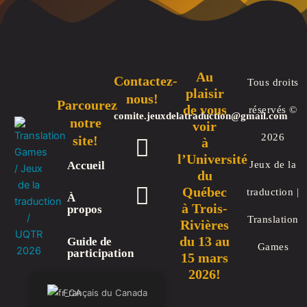
Au
Contactez-
Tous droits
plaisir
nous!
Parcourez
de vous
réservés ©
comite.jeuxdelatraduction@gmail.com
notre
voir
F
T
2026
site!
à
a
w
l’Université
Accueil
Jeux de la
du
c
i
Québec
traduction |
À
e
t
à Trois-
propos
Translation
b
t
Rivières
du 13 au
Guide de
o
e
Games
participation
15 mars
o
r
2026!
Commanditaires
Français du Canada
k