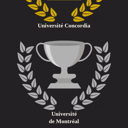
Université Concordia
Université
de Montréal