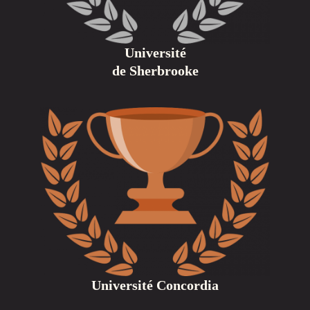
Université
de Sherbrooke
Université Concordia