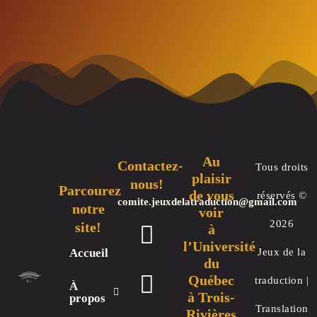
Au
Contactez-
Tous droits
plaisir
nous!
Parcourez
de vous
réservés ©
comite.jeuxdelatraduction@gmail.com
notre
voir
F
T
2026
site!
à
a
w
l’Université
Accueil
Jeux de la
du
c
i
Québec
traduction |
À
e
t
à Trois-
propos
Translation
Rivières