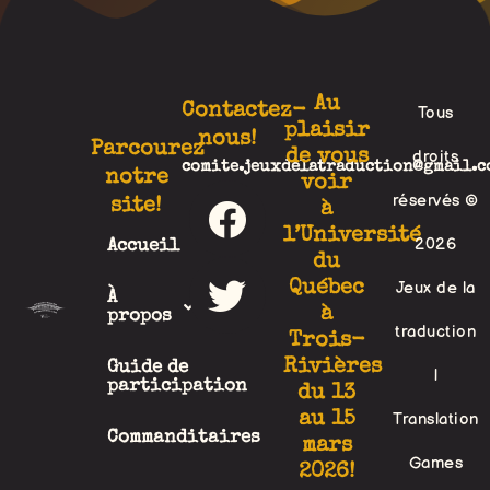
Au
Contactez-
Tous
plaisir
nous!
Parcourez
de vous
droits
comite.jeuxdelatraduction@gmail.c
notre
voir
F
T
réservés ©
site!
à
a
w
l’Université
2026
Accueil
c
i
du
Québec
Jeux de la
À
e
t
à
propos
traduction
b
t
Trois-
Rivières
Guide de
|
o
e
participation
du 13
o
r
au 15
Translation
Commanditaires
mars
k
Games
2026!